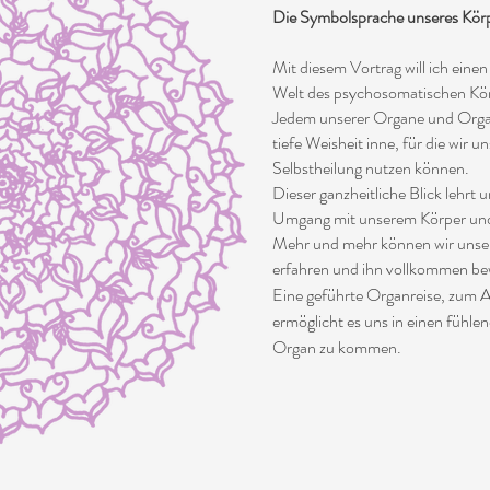
Die Symbolsprache unseres Körp
Mit diesem Vortrag will ich einen
Welt des psychosomatischen Kö
Jedem unserer Organe und Orga
tiefe Weisheit inne, für die wir u
Selbstheilung nutzen können.
Dieser ganzheitliche Blick lehrt
Umgang mit unserem Körper un
Mehr und mehr können wir unser
erfahren und ihn vollkommen b
Eine geführte Organreise, zum 
ermöglicht es uns in einen fühl
Organ zu kommen.