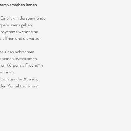
ers verstehen lernen
 Einblick in die spannende
rperwissens geben.
nsysteme wohnt eine
ns öffnen und die wir zur
 uns einen achtsamen
d seinen Symptomen.
en Körper als Freund*in
ewohnen.
Abschluss des Abends,
enden Kontakt zu einem