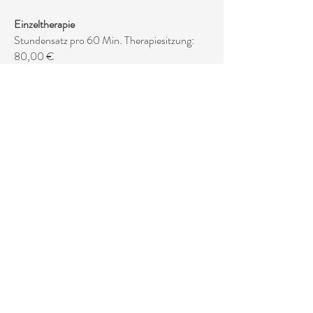
Einzeltherapie
Stundensatz pro 60 Min. Therapiesitzung:
80,00 €
Gruppentherapien und Seminare
Die Kosten für die Gruppentherapien und
Seminare entnehmen Sie bitte
den einzelnen Angeboten auf meiner
Webseite.
Impressum