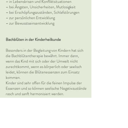
– in Lebenskrisen und Konfliktsituationen
– bei Ängsten, Unsicherheiten, Mutlosigkeit
– bei Erschöpfungszuständen, Schlafstörungen
– zur persönlichen Entwicklung
– zur Bewusstseinsentwicklung
Bachblüten in der Kinderheilkunde
Besonders in der Begleitung von Kindern hat sich
die Bachblütentherapie bewährt. Immer dann,
wenn das Kind mit sich oder der Umwelt nicht
zurechtkommt, wenn es körperlich oder seelisch
leidet, können die Blütenessenzen zum Einsatz
kommen.
Kinder sind sehr offen für die feinen Impulse der
Essenzen und so können seelische Negativzustände
rasch und sanft harmonisiert werden.
Aus eigener Erfahrung weiß ich, dass bei der
Begleitung von Kindern immer auch das ganze
"Familiensystem" beachtet, bzw. behandelt werden
sollte.
Anwendungsmöglichkeiten